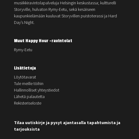
musiikkiravintolapalveluja Helsingin keskustassa; kultturelli
Storyville, hulvaton Rymy-Eetu, sekä kesäiseen
kaupunkielämään kuuluvat Storyvillen puistoterassi ja Hard
Day’s Night.
Muut Happy Hour -ravintolat
Rymy-Eetu
Lisätietoja
Löytötavarat
Tule meille töihin
Hallinnolliset yhteystiedot
Lähetä palautetta
Rekisteriseloste
Tilaa uutiskirje ja pysyt ajantasalla tapahtumista ja
tarjouksista