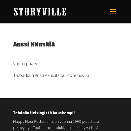
Anssi Känsälä
Vapaa pääsy
Trubaduuri Anssi Känsälä puistoterassilla.
Tehdään Helsingistä hauskempi!
Happy Hour Restaurants on vuonna 1993 perustettu
perheyritys. Tuotamme laadukkaita ja elämyksellisiä