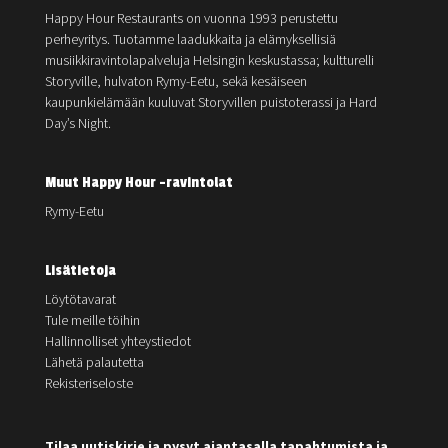
Happy Hour Restaurants on vuonna 1993 perustettu
perheyritys. Tuotamme laadukkaita ja elämyksellisiä
musiikkiravintolapalveluja Helsingin keskustassa; kultturelli
Storyville, hulvaton Rymy-Eetu, sekä kesäiseen
kaupunkielämään kuuluvat Storyvillen puistoterassi ja Hard
Day’s Night.
Muut Happy Hour -ravintolat
Rymy-Eetu
Lisätietoja
Löytötavarat
Tule meille töihin
Hallinnolliset yhteystiedot
Lähetä palautetta
Rekisteriseloste
Tilaa uutiskirje ja pysyt ajantasalla tapahtumista ja