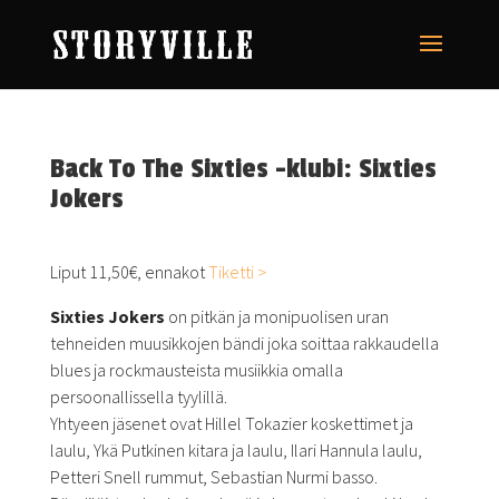
Back To The Sixties -klubi: Sixties
Jokers
Liput 11,50€, ennakot
Tiketti >
Sixties Jokers
on pitkän ja monipuolisen uran
tehneiden muusikkojen bändi joka soittaa rakkaudella
blues ja rockmausteista musiikkia omalla
persoonallissella tyylillä.
Yhtyeen jäsenet ovat Hillel Tokazier koskettimet ja
laulu, Ykä Putkinen kitara ja laulu, Ilari Hannula laulu,
Petteri Snell rummut, Sebastian Nurmi basso.