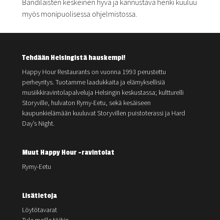
Bändiläisten keskeinen hyvä ja kannustava henki kuuluu
myös monipuolisessa ohjelmistossa.
Tehdään Helsingistä hauskempi!
Happy Hour Restaurants on vuonna 1993 perustettu
perheyritys. Tuotamme laadukkaita ja elämyksellisiä
musiikkiravintolapalveluja Helsingin keskustassa; kultturelli
Storyville, hulvaton Rymy-Eetu, sekä kesäiseen
kaupunkielämään kuuluvat Storyvillen puistoterassi ja Hard
Day’s Night.
Muut Happy Hour -ravintolat
Rymy-Eetu
Lisätietoja
Löytötavarat