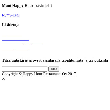
Muut Happy Hour -ravintolat
Rymy-Eetu
Lisätietoja
Löytötavarat
Tule meille töihin
Hallinnolliset yhteystiedot
Lähetä palautetta
Rekisteriseloste
Tilaa uutiskirje ja pysyt ajantasalla tapahtumista ja tarjouksista
Copyright © Happy Hour Restaurants Oy 2017
X