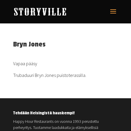
Bryn Jones
Vapaa pääsy
Trubaduuri Bryn Jones puistoterassilla.
Tehdään Helsingistä hauskempi!
Happy Hour Restaurants on vuonna 1993 perustettu
perheyritys. Tuotamme laadukkaita ja elämyksellisiä