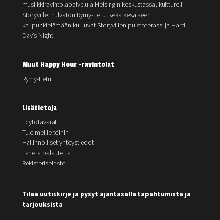
musiikkiravintolapalveluja Helsingin keskustassa; kultturelli
Storyville, hulvaton Rymy-Eetu, sekä kesäiseen
kaupunkielämään kuuluvat Storyvillen puistoterassi ja Hard
Day’s Night.
Muut Happy Hour -ravintolat
Rymy-Eetu
Lisätietoja
Löytötavarat
Tule meille töihin
Hallinnolliset yhteystiedot
Lähetä palautetta
Rekisteriseloste
Tilaa uutiskirje ja pysyt ajantasalla tapahtumista ja
tarjouksista