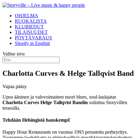
OHJELMA
RUOKALISTA
KLUBIEDUT
TILAISUUDET
PÖYTÄVARAUS
Shortly in English
Valitse sivu
Charlotta Curves & Helge Tallqvist Band
Vapaa pääsy
Upea ääninen ja valovoimainen nuori blues, soul-laulajatar
Charlotta Curves Helge Tallqvist Bandin
solistina Storyvillen
terassilla.
Tehdään Helsingistä hauskempi!
Happy Hour Restaurants on vuonna 1993 perustettu perheyritys.
Tuotamme laadukkaita ja elämyksellisiä musiikkiravintolapalveluja