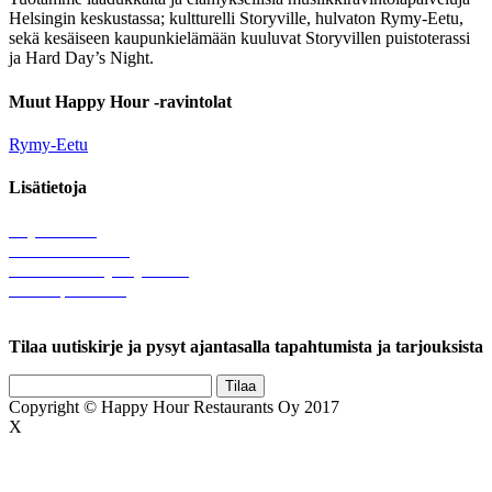
Helsingin keskustassa; kultturelli Storyville, hulvaton Rymy-Eetu,
sekä kesäiseen kaupunkielämään kuuluvat Storyvillen puistoterassi
ja Hard Day’s Night.
Muut Happy Hour -ravintolat
Rymy-Eetu
Lisätietoja
Löytötavarat
Tule meille töihin
Hallinnolliset yhteystiedot
Lähetä palautetta
Rekisteriseloste
Tilaa uutiskirje ja pysyt ajantasalla tapahtumista ja tarjouksista
Copyright © Happy Hour Restaurants Oy 2017
X