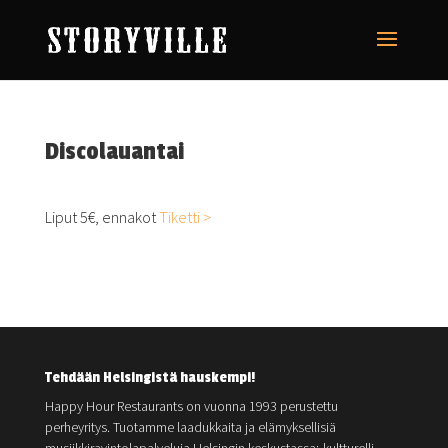
Discolauantai
Liput 5€, ennakot
Tiketti >
Tehdään Helsingistä hauskempi!
Happy Hour Restaurants on vuonna 1993 perustettu
perheyritys. Tuotamme laadukkaita ja elämyksellisiä