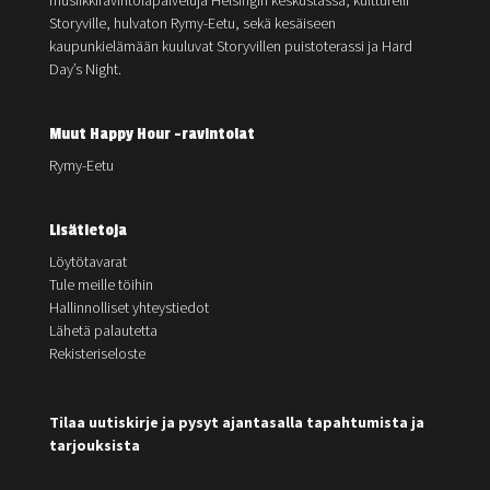
musiikkiravintolapalveluja Helsingin keskustassa; kultturelli
Storyville, hulvaton Rymy-Eetu, sekä kesäiseen
kaupunkielämään kuuluvat Storyvillen puistoterassi ja Hard
Day’s Night.
Muut Happy Hour -ravintolat
Rymy-Eetu
Lisätietoja
Löytötavarat
Tule meille töihin
Hallinnolliset yhteystiedot
Lähetä palautetta
Rekisteriseloste
Tilaa uutiskirje ja pysyt ajantasalla tapahtumista ja
tarjouksista