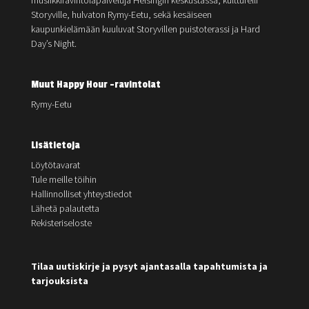
musiikkiravintolapalveluja Helsingin keskustassa; kultturelli
Storyville, hulvaton Rymy-Eetu, sekä kesäiseen
kaupunkielämään kuuluvat Storyvillen puistoterassi ja Hard
Day’s Night.
Muut Happy Hour -ravintolat
Rymy-Eetu
Lisätietoja
Löytötavarat
Tule meille töihin
Hallinnolliset yhteystiedot
Lähetä palautetta
Rekisteriseloste
Tilaa uutiskirje ja pysyt ajantasalla tapahtumista ja
tarjouksista