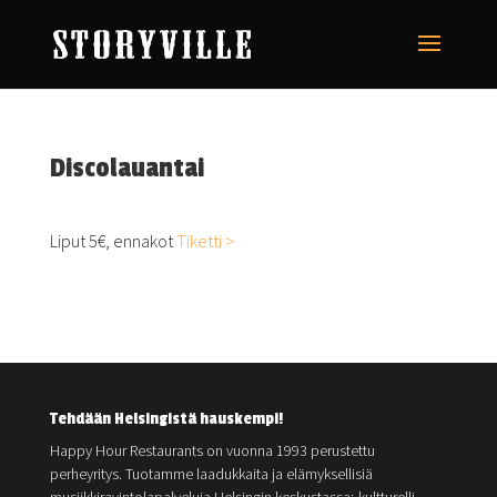
Discolauantai
Liput 5€, ennakot
Tiketti >
Tehdään Helsingistä hauskempi!
Happy Hour Restaurants on vuonna 1993 perustettu
perheyritys. Tuotamme laadukkaita ja elämyksellisiä