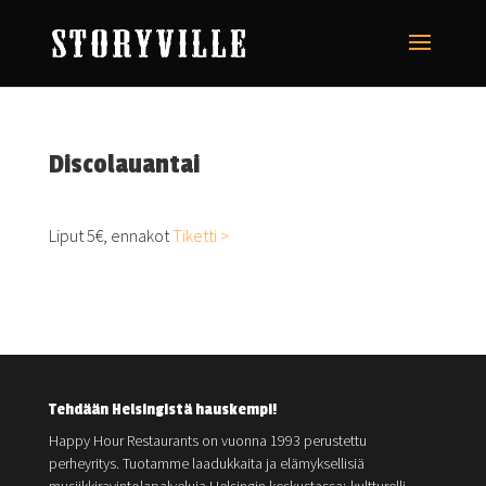
Discolauantai
Liput 5€, ennakot
Tiketti >
Tehdään Helsingistä hauskempi!
Happy Hour Restaurants on vuonna 1993 perustettu
perheyritys. Tuotamme laadukkaita ja elämyksellisiä