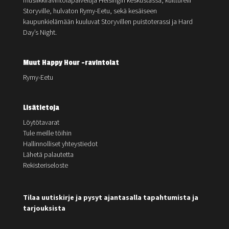
musiikkiravintolapalveluja Helsingin keskustassa; kultturelli
Storyville, hulvaton Rymy-Eetu, sekä kesäiseen
kaupunkielämään kuuluvat Storyvillen puistoterassi ja Hard
Day’s Night.
Muut Happy Hour -ravintolat
Rymy-Eetu
Lisätietoja
Löytötavarat
Tule meille töihin
Hallinnolliset yhteystiedot
Lähetä palautetta
Rekisteriseloste
Tilaa uutiskirje ja pysyt ajantasalla tapahtumista ja
tarjouksista