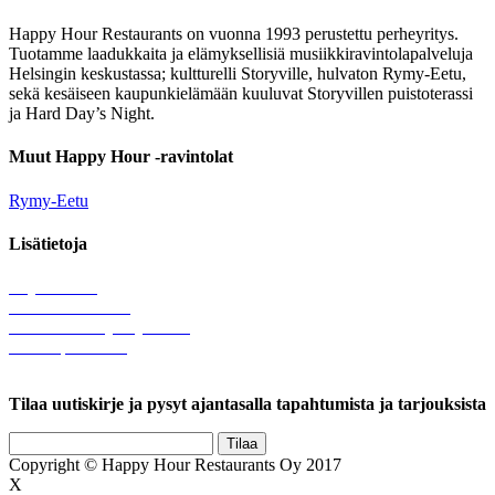
Happy Hour Restaurants on vuonna 1993 perustettu perheyritys.
Tuotamme laadukkaita ja elämyksellisiä musiikkiravintolapalveluja
Helsingin keskustassa; kultturelli Storyville, hulvaton Rymy-Eetu,
sekä kesäiseen kaupunkielämään kuuluvat Storyvillen puistoterassi
ja Hard Day’s Night.
Muut Happy Hour -ravintolat
Rymy-Eetu
Lisätietoja
Löytötavarat
Tule meille töihin
Hallinnolliset yhteystiedot
Lähetä palautetta
Rekisteriseloste
Tilaa uutiskirje ja pysyt ajantasalla tapahtumista ja tarjouksista
Copyright © Happy Hour Restaurants Oy 2017
X