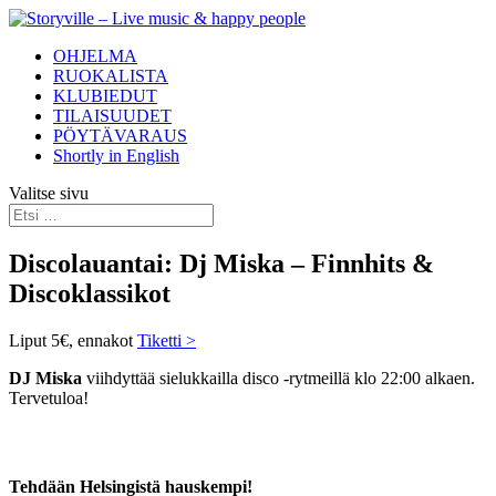
OHJELMA
RUOKALISTA
KLUBIEDUT
TILAISUUDET
PÖYTÄVARAUS
Shortly in English
Valitse sivu
Discolauantai: Dj Miska – Finnhits &
Discoklassikot
Liput 5€, ennakot
Tiketti >
DJ Miska
viihdyttää sielukkailla disco -rytmeillä klo 22:00 alkaen.
Tervetuloa!
Tehdään Helsingistä hauskempi!