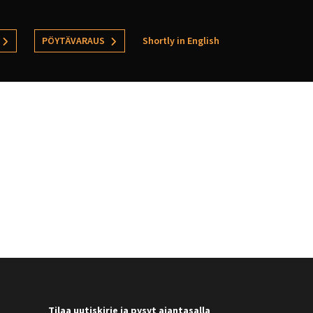
PÖYTÄVARAUS
Shortly in English
Tilaa uutiskirje ja pysyt ajantasalla