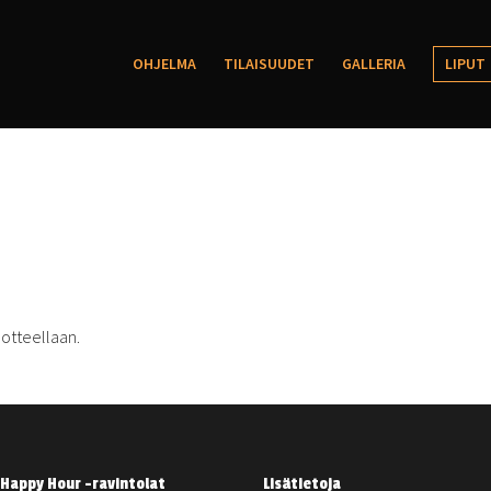
OHJELMA
TILAISUUDET
GALLERIA
LIPUT
a otteellaan.
Happy Hour -ravintolat
Lisätietoja