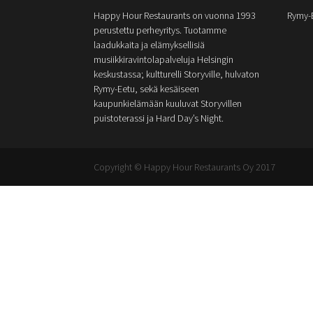
Happy Hour Restaurants on vuonna 1993
Rymy-
perustettu perheyritys. Tuotamme
laadukkaita ja elämyksellisiä
musiikkiravintolapalveluja Helsingin
keskustassa; kultturelli Storyville, hulvaton
Rymy-Eetu, sekä kesäiseen
kaupunkielämään kuuluvat Storyvillen
puistoterassi ja Hard Day’s Night.
Copyright © Happy Hour Restaurants Oy 2017