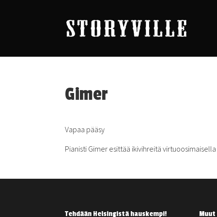
Gimer
Vapaa pääsy
Pianisti Gimer esittää ikivihreitä virtuoosimaisell
Tehdään Helsingistä hauskempi!
Muut 