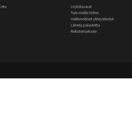
Eetu
Löytötavarat
Tule meille töihin
Hallinnolliset yhteystiedot
Lähetä palautetta
Rekisteriseloste