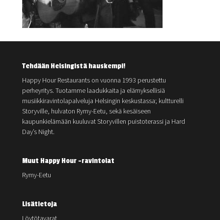
Tehdään Helsingistä hauskempi!
Happy Hour Restaurants on vuonna 1993 perustettu
perheyritys. Tuotamme laadukkaita ja elämyksellisiä
musiikkiravintolapalveluja Helsingin keskustassa; kultturelli
Storyville, hulvaton Rymy-Eetu, sekä kesäiseen
kaupunkielämään kuuluvat Storyvillen puistoterassi ja Hard
Day’s Night.
Muut Happy Hour -ravintolat
Rymy-Eetu
Lisätietoja
Löytötavarat