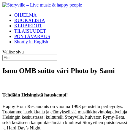
OHJELMA
RUOKALISTA
KLUBIEDUT
TILAISUUDET
PÖYTÄVARAUS
Shortly in English
Valitse sivu
Ismo OMB soitto väri Photo by Sami
Tehdään Helsingistä hauskempi!
Happy Hour Restaurants on vuonna 1993 perustettu perheyritys.
Tuotamme laadukkaita ja elämyksellisiä musiikkiravintolapalveluja
Helsingin keskustassa; kultturelli Storyville, hulvaton Rymy-Eetu,
sekä kesäiseen kaupunkielämään kuuluvat Storyvillen puistoterassi
ja Hard Day’s Night.