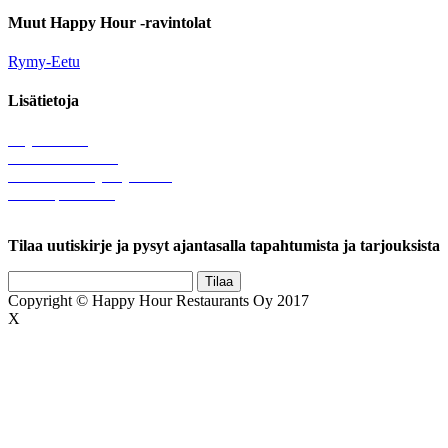
Muut Happy Hour -ravintolat
Rymy-Eetu
Lisätietoja
Löytötavarat
Tule meille töihin
Hallinnolliset yhteystiedot
Lähetä palautetta
Rekisteriseloste
Tilaa uutiskirje ja pysyt ajantasalla tapahtumista ja tarjouksista
Copyright © Happy Hour Restaurants Oy 2017
X