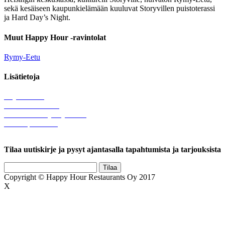
sekä kesäiseen kaupunkielämään kuuluvat Storyvillen puistoterassi
ja Hard Day’s Night.
Muut Happy Hour -ravintolat
Rymy-Eetu
Lisätietoja
Löytötavarat
Tule meille töihin
Hallinnolliset yhteystiedot
Lähetä palautetta
Rekisteriseloste
Tilaa uutiskirje ja pysyt ajantasalla tapahtumista ja tarjouksista
Copyright © Happy Hour Restaurants Oy 2017
X