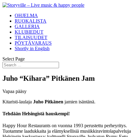
OHJELMA
RUOKALISTA
GALLERIA
KLUBIEDUT
TILAISUUDET
PÖYTÄVARAUS
Shortly in English
Select Page
Juho “Kihara” Pitkänen Jam
Vapaa pääsy
Kitaristi-laulaja
Juho Pitkänen
jamien isäntänä.
Tehdään Helsingistä hauskempi!
Happy Hour Restaurants on vuonna 1993 perustettu perheyritys.
Tuotamme laadukkaita ja elämyksellisiä musiikkiravintolapalveluja
Helsingin keskustassa; kultturelli Storyville, hulvaton Rymy-Eetu,