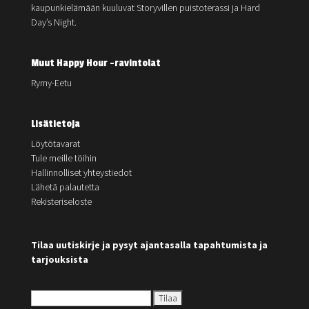
kaupunkielämään kuuluvat Storyvillen puistoterassi ja Hard
Day’s Night.
Muut Happy Hour -ravintolat
Rymy-Eetu
Lisätietoja
Löytötavarat
Tule meille töihin
Hallinnolliset yhteystiedot
Lähetä palautetta
Rekisteriseloste
Tilaa uutiskirje ja pysyt ajantasalla tapahtumista ja
tarjouksista