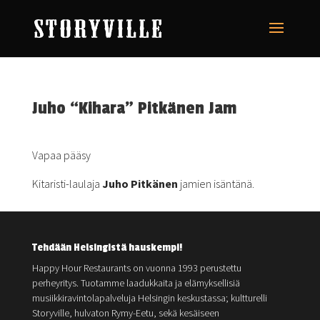
Juho “Kihara” Pitkänen Jam
Vapaa pääsy
Kitaristi-laulaja
Juho Pitkänen
jamien isäntänä.
Tehdään Helsingistä hauskempi!
Happy Hour Restaurants on vuonna 1993 perustettu
perheyritys. Tuotamme laadukkaita ja elämyksellisiä
musiikkiravintolapalveluja Helsingin keskustassa; kultturelli
Storyville, hulvaton Rymy-Eetu, sekä kesäiseen