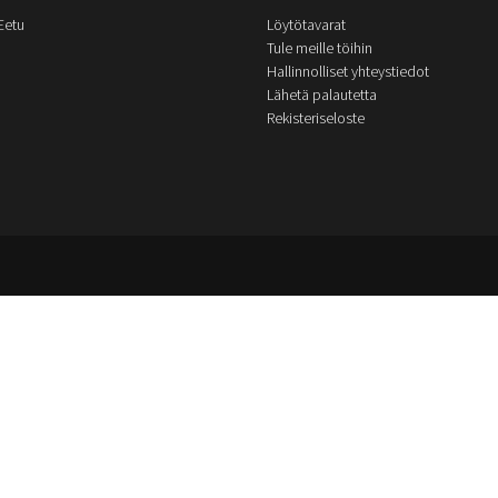
Eetu
Löytötavarat
Tule meille töihin
Hallinnolliset yhteystiedot
Lähetä palautetta
Rekisteriseloste