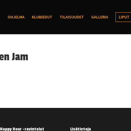
OHJELMA
KLUBIEDUT
TILAISUUDET
GALLERIA
LIPUT
nen Jam
Happy Hour -ravintolat
Lisätietoja