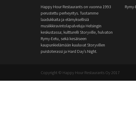
Happy Hour Restaurants on vuonna 1993
Rymy-
perustettu perheyritys. Tuotamme
laadukkaita ja elämyksellisiä
musiikkiravintolapalveluja Helsingin
keskustassa; kultturelli Storyville, hulvaton
Rymy-Eetu, sekä kesäiseen
kaupunkielämään kuuluvat Storyvillen
puistoterassi ja Hard Day’s Night.
Copyright © Happy Hour Restaurants Oy 2017