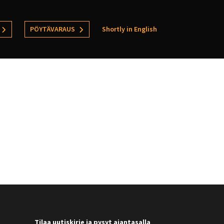
PÖYTÄVARAUS
Shortly in English
Tilaa uutiskirje ja pysyt ajantasalla