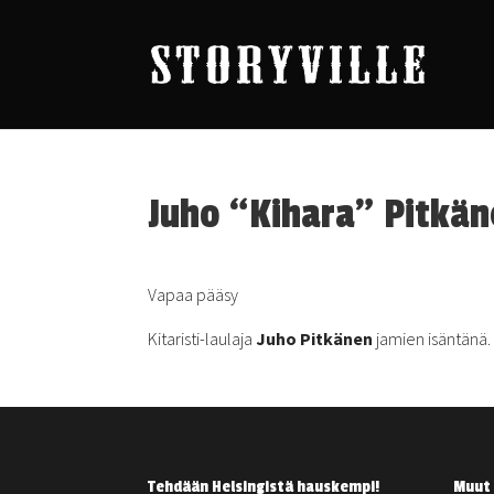
Juho “Kihara” Pitkä
Vapaa pääsy
Kitaristi-laulaja
Juho Pitkänen
jamien isäntänä.
Tehdään Helsingistä hauskempi!
Muut 