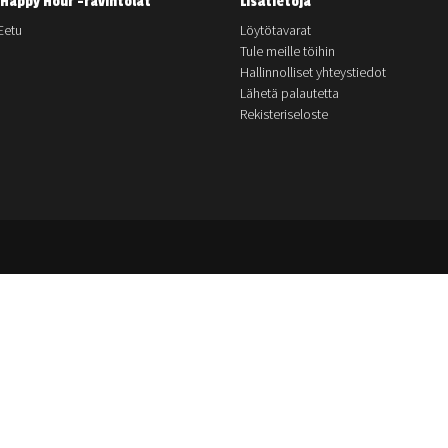
Happy Hour -ravintolat
Lisätietoja
Eetu
Löytötavarat
Tule meille töihin
Hallinnolliset yhteystiedot
Lähetä palautetta
Rekisteriseloste