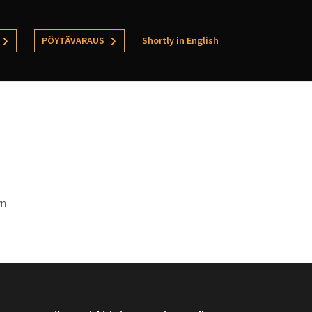
PÖYTÄVARAUS
Shortly in English
yn