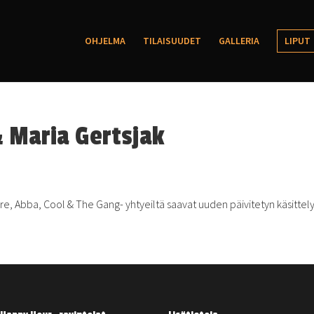
OHJELMA
TILAISUUDET
GALLERIA
LIPUT
& Maria Gertsjak
re, Abba, Cool & The Gang- yhtyeiltä saavat uuden päivitetyn käsittel