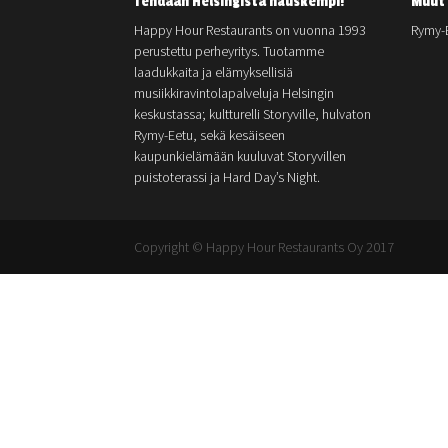
Tehdään Helsingistä hauskempi!
Muut 
Happy Hour Restaurants on vuonna 1993
Rymy-
perustettu perheyritys. Tuotamme
laadukkaita ja elämyksellisiä
musiikkiravintolapalveluja Helsingin
keskustassa; kultturelli Storyville, hulvaton
Rymy-Eetu, sekä kesäiseen
kaupunkielämään kuuluvat Storyvillen
puistoterassi ja Hard Day’s Night.
Copyright © Happy Hour Restaurants Oy 2017