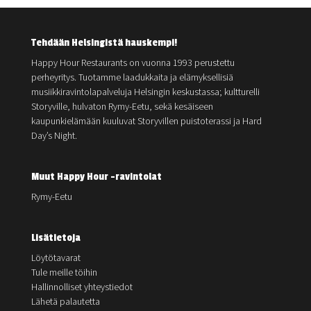
Tehdään Helsingistä hauskempi!
Happy Hour Restaurants on vuonna 1993 perustettu
perheyritys. Tuotamme laadukkaita ja elämyksellisiä
musiikkiravintolapalveluja Helsingin keskustassa; kultturelli
Storyville, hulvaton Rymy-Eetu, sekä kesäiseen
kaupunkielämään kuuluvat Storyvillen puistoterassi ja Hard
Day’s Night.
Muut Happy Hour -ravintolat
Rymy-Eetu
Lisätietoja
Löytötavarat
Tule meille töihin
Hallinnolliset yhteystiedot
Lähetä palautetta