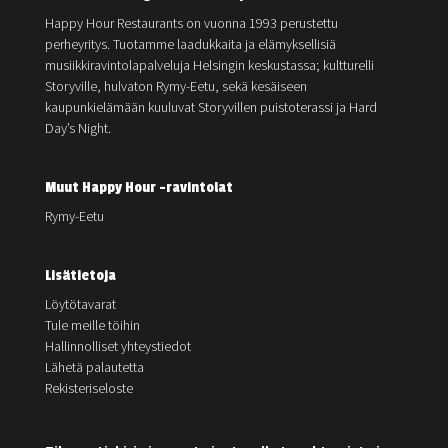
Happy Hour Restaurants on vuonna 1993 perustettu
perheyritys. Tuotamme laadukkaita ja elämyksellisiä
musiikkiravintolapalveluja Helsingin keskustassa; kultturelli
Storyville, hulvaton Rymy-Eetu, sekä kesäiseen
kaupunkielämään kuuluvat Storyvillen puistoterassi ja Hard
Day’s Night.
Muut Happy Hour -ravintolat
Rymy-Eetu
Lisätietoja
Löytötavarat
Tule meille töihin
Hallinnolliset yhteystiedot
Lähetä palautetta
Rekisteriseloste