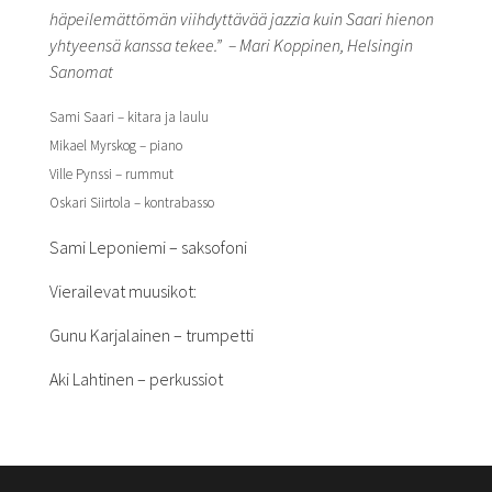
häpeilemättömän viihdyttävää jazzia kuin Saari
hienon
yhtyeensä kanssa tekee.”
– Mari Koppinen, Helsingin
Sanomat
Sami Saari – kitara ja laulu
Mikael Myrskog – piano
Ville Pynssi – rummut
Oskari Siirtola – kontrabasso
Sami Leponiemi – saksofoni
Vierailevat muusikot:
Gunu Karjalainen – trumpetti
Aki Lahtinen – perkussiot