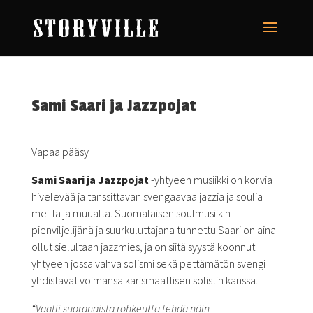
Sami Saari ja Jazzpojat
Vapaa pääsy
Sami Saari ja Jazzpojat
-yhtyeen musiikki on korvia
hivelevää ja tanssittavan svengaavaa jazzia ja soulia
meiltä ja muualta. Suomalaisen soulmusiikin
pienviljelijänä ja suurkuluttajana tunnettu Saari on aina
ollut sielultaan jazzmies, ja on siitä syystä koonnut
yhtyeen jossa vahva solismi sekä pettämätön svengi
yhdistävät voimansa karismaattisen solistin kanssa.
“Vaatii suoranaista rohkeutta tehdä näin