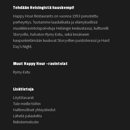
Tehdään Helsingistä hauskempi!
Happy Hour Restaurants on vuonna 1993 perustettu
perheyritys. Tuotamme laadukkaita ja elämyksellisiä
musiikkiravintolapalveluja Helsingin keskustassa; kultturelli
Storyville, hulvaton Rymy-Eetu, sekä kesäiseen
kaupunkielämään kuuluvat Storyvillen puistoterassi ja Hard
Day’s Night.
Muut Happy Hour -ravintolat
Rymy-Eetu
Lisätietoja
Löytötavarat
Tule meille töihin
Hallinnolliset yhteystiedot
Lähetä palautetta
Rekisteriseloste