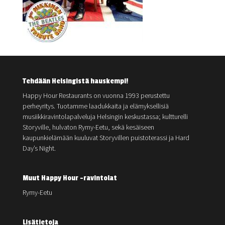
Tehdään Helsingistä hauskempi!
Happy Hour Restaurants on vuonna 1993 perustettu
perheyritys. Tuotamme laadukkaita ja elämyksellisiä
musiikkiravintolapalveluja Helsingin keskustassa; kultturelli
Storyville, hulvaton Rymy-Eetu, sekä kesäiseen
kaupunkielämään kuuluvat Storyvillen puistoterassi ja Hard
Day’s Night.
Muut Happy Hour -ravintolat
Rymy-Eetu
Lisätietoja