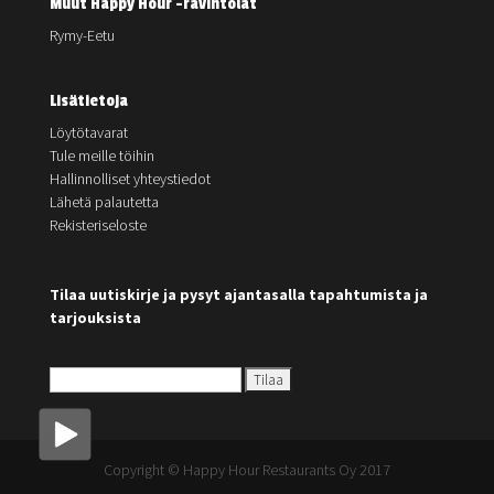
Muut Happy Hour -ravintolat
Rymy-Eetu
Lisätietoja
Löytötavarat
Tule meille töihin
Hallinnolliset yhteystiedot
Lähetä palautetta
Rekisteriseloste
Tilaa uutiskirje ja pysyt ajantasalla tapahtumista ja
tarjouksista
Copyright © Happy Hour Restaurants Oy 2017