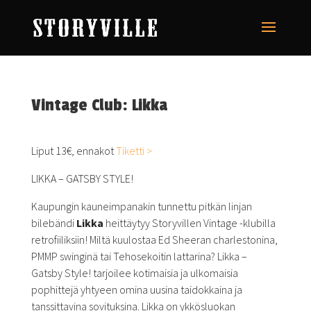
Vintage Club: Likka
Liput 13€, ennakot
Tiketti >
LIKKA – GATSBY STYLE!
Kaupungin kauneimpanakin tunnettu pitkän linjan
bilebändi
Likka
heittäytyy Storyvillen Vintage -klubilla
retrofiiliksiin! Miltä kuulostaa Ed Sheeran charlestonina,
PMMP swinginä tai Tehosekoitin lattarina? Likka –
Gatsby Style! tarjoilee kotimaisia ja ulkomaisia
pophittejä yhtyeen omina uusina taidokkaina ja
tanssittavina sovituksina. Likka on ykkösluokan