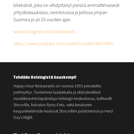
bilebändi, joka on viihdyttänyt yleisöä ammattimaisesti
yritystilaisuuksissa, ravintoloissa ja juhlissa ympäri
Suomea jo yli 15 vuoden ajan.
www.instagram.com/likkabandi
https://www.youtube.com/watch?
v=p9eZ88CcRWc
Tehdään Helsingistä hauskempi!
Happy Hour Restaurants on vuonna 1993 perustettu
perheyritys. Tuotamme laadukkaita ja elämyksellisiä
musiikkiravintolapalveluja Helsingin keskustassa; kultturelli
Storyville, hulvaton Rymy-Eetu, sekä kesäiseen
kaupunkielämään kuuluvat Storyvillen puistoterassi ja Hard
Day’s Night.