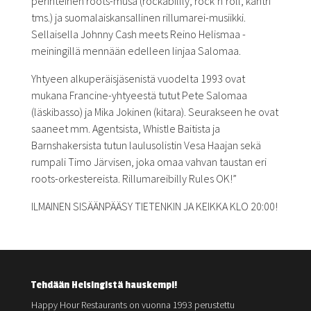
perinteinen roots-musa (rockabillly, rock’n’roll, kantri
tms.) ja suomalaiskansallinen rillumarei-musiikki.
Sellaisella Johnny Cash meets Reino Helismaa -
meiningillä mennään edelleen linjaa Salomaa.
Yhtyeen alkuperäisjäsenistä vuodelta 1993 ovat
mukana Francine-yhtyeestä tutut Pete Salomaa
(läskibasso) ja Mika Jokinen (kitara). Seurakseen he ovat
saaneet mm. Agentsista, Whistle Baitista ja
Barnshakersista tutun laulusolistin Vesa Haajan sekä
rumpali Timo Järvisen, joka omaa vahvan taustan eri
roots-orkestereista. Rillumareibilly Rules OK!”
ILMAINEN SISÄÄNPÄÄSY TIETENKIN JA KEIKKA KLO 20:00!
Tehdään Helsingistä hauskempi!
Happy Hour Restaurants on vuonna 1993 perustettu