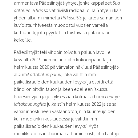
ammentava Pääesiintyjät-yhtye, jonka kappaleet
Sua
aattelen
ja
Iiris
soivat tiiviisti radioaalloilla. Yhtye julkaisi
yhden albumin nimeltä
Pitkäsoitto
ja katosi saman tien
kuvioista. Yhtyeestä muodostui vuosien varrella
kulttibändi, jota pyydettiin toistuvasti palaamaan
keikoille.
Pääesiintyjät teki vihdoin toivotun paluun lavoille
keväällä 2019 hieman uusitulla kokoonpanolla ja
helmikuussa 2020 päivänvalon näki uusi Pääesiintyjät-
albumi
Lättähatun paluu
, joka valittiin mm.
paikallisradioiden kuukauden levyksi ja osoitti että
bändi on pitkän tauon jälkeen edelleen iskussa.
Pääesiintyjien järjestyksessään kolmas albumi
Lauluja
laitakaupungilta
julkaistiin helmikuussa 2022 ja se sai
varsin innostuneen vastaanoton, niin kuuntelijoiden
kuin mediankin keskuudessa ja valittiin mm.
paikallisradioiden kuukauden levyksi. Myös
musiikkiteollisuus huomasi albumin isosti, sillä Lauluja