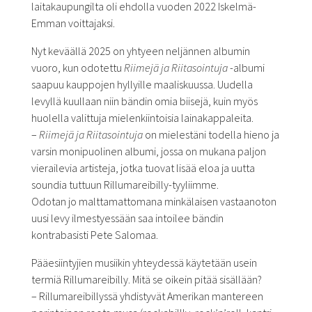
laitakaupungilta oli ehdolla vuoden 2022 Iskelmä-
Emman voittajaksi.
Nyt keväällä 2025 on yhtyeen neljännen albumin
vuoro, kun odotettu
Riimejä ja Riitasointuja
-albumi
saapuu kauppojen hyllyille maaliskuussa. Uudella
levyllä kuullaan niin bändin omia biisejä, kuin myös
huolella valittuja mielenkiintoisia lainakappaleita.
–
Riimejä ja Riitasointuja
on mielestäni todella hieno ja
varsin monipuolinen albumi, jossa on mukana paljon
vierailevia artisteja, jotka tuovat lisää eloa ja uutta
soundia tuttuun Rillumareibilly-tyyliimme.
Odotan jo malttamattomana minkälaisen vastaanoton
uusi levy ilmestyessään saa intoilee bändin
kontrabasisti Pete Salomaa.
Pääesiintyjien musiikin yhteydessä käytetään usein
termiä Rillumareibilly. Mitä se oikein pitää sisällään?
– Rillumareibillyssä yhdistyvät Amerikan mantereen