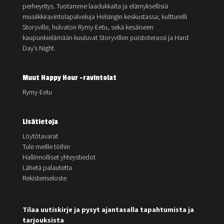
perheyritys. Tuotamme laadukkaita ja elämyksellisiä
musiikkiravintolapalveluja Helsingin keskustassa; kultturelli
Storyville, hulvaton Rymy-Eetu, sekä kesäiseen
kaupunkielämään kuuluvat Storyvillen puistoterassi ja Hard
Day’s Night.
Muut Happy Hour -ravintolat
Rymy-Eetu
Lisätietoja
Löytötavarat
Tule meille töihin
Hallinnolliset yhteystiedot
Lähetä palautetta
Rekisteriseloste
Tilaa uutiskirje ja pysyt ajantasalla tapahtumista ja
tarjouksista