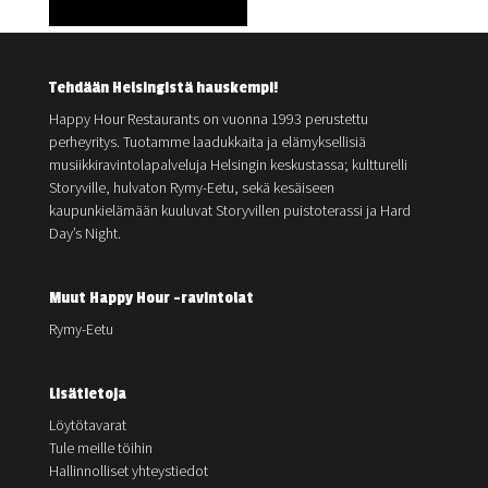
Tehdään Helsingistä hauskempi!
Happy Hour Restaurants on vuonna 1993 perustettu
perheyritys. Tuotamme laadukkaita ja elämyksellisiä
musiikkiravintolapalveluja Helsingin keskustassa; kultturelli
Storyville, hulvaton Rymy-Eetu, sekä kesäiseen
kaupunkielämään kuuluvat Storyvillen puistoterassi ja Hard
Day’s Night.
Muut Happy Hour -ravintolat
Rymy-Eetu
Lisätietoja
Löytötavarat
Tule meille töihin
Hallinnolliset yhteystiedot