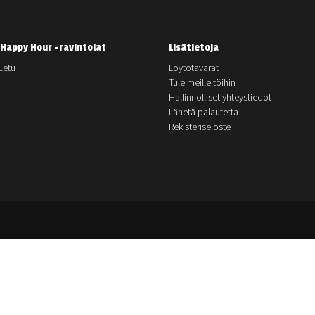
Happy Hour -ravintolat
Lisätietoja
Eetu
Löytötavarat
Tule meille töihin
Hallinnolliset yhteystiedot
Lähetä palautetta
Rekisteriseloste