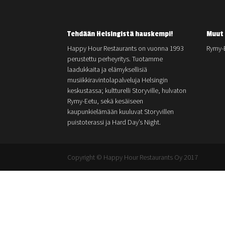
Tehdään Helsingistä hauskempi!
Muut 
Happy Hour Restaurants on vuonna 1993
Rymy-
perustettu perheyritys. Tuotamme
laadukkaita ja elämyksellisiä
musiikkiravintolapalveluja Helsingin
keskustassa; kultturelli Storyville, hulvaton
Rymy-Eetu, sekä kesäiseen
kaupunkielämään kuuluvat Storyvillen
puistoterassi ja Hard Day’s Night.
Copyright © Happy Hour Restaurants Oy 2017