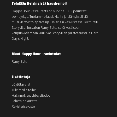
Tehdään Helsingistä hauskempi!
Happy Hour Restaurants on vuonna 1993 perustettu
perheyritys. Tuotamme laadukkaita ja elämyksellisiä
musiikkiravintolapalveluja Helsingin keskustassa; kultturelli
Storyville, hulvaton Rymy-Eetu, sekä kesäiseen
kaupunkielämään kuuluvat Storyvillen puistoterassi ja Hard
Day’s Night.
Muut Happy Hour -ravintolat
Rymy-Eetu
Lisätietoja
Löytötavarat
Tule meille töihin
Hallinnolliset yhteystiedot
Lähetä palautetta
Rekisteriseloste