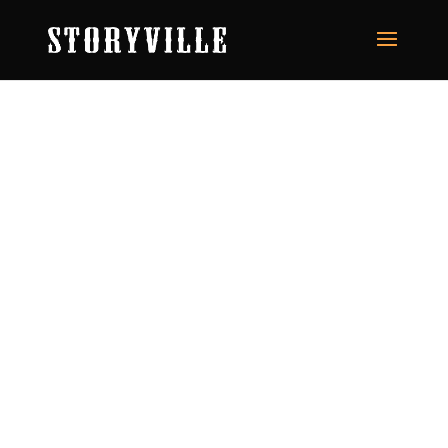
Live Music & Happy People, Swing
In!
Legendaarinen Storyville tarjoaa asiakkailleen
persoonallista musiikkiravintolakulttuuria Helsingin
sydämessä, välittömän viihtyisässä miljöössä ja
kansainvälisessa tunnelmassa. Eduskuntatalon
kupeessa sijaitseva Storyville viihdyttää asiakkaitaan
kotimaisilla ja ulkomaisilla yhtyeillä.
Laadukas ohjelmatarjonta takaa nautinnon klassisesta
jazzista, viileään bluesiin, juurevaan countryyn,