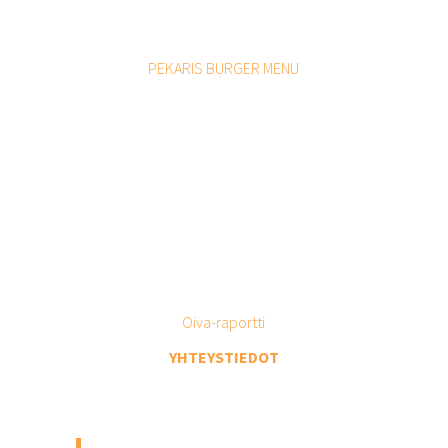
MA-LA 16 - 21
SU 14-18
PEKARIS BURGER MENU
STREET BAR - KATUTASO
PE 18 - 02
LA 18 - 04
MUSIC CLUB - ALAKERTA
LA 22 - 03
(Discolauantai)
Anniskelu päättyy puolituntia ennen
sulkemista.
Ikäraja 18 vuotta.
Oiva-raportti
YHTEYSTIEDOT
MUSEOKATU 8, HELSINKI
+358 50 363 2664 (aukioloaikoina)