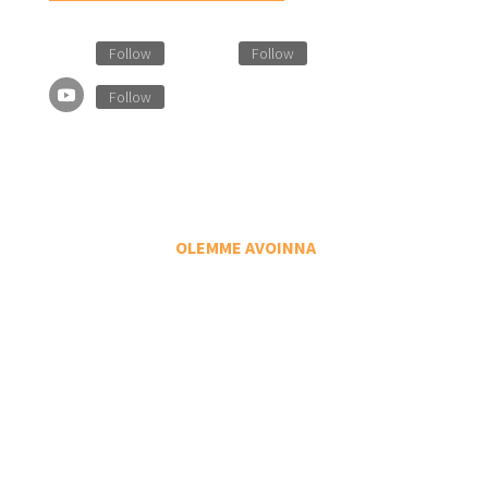
Follow
Follow
Follow
OLEMME AVOINNA
Storyvillen Puistoterassi:
MA-TO 15-24
PE-LA 15 - 02
SU 14 - 19
Olemme avoinna säävarauksella. Sadekelillä
keikat sisätiloissa.
PEKARIS BURGER
( SÄÄVARAUS )