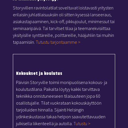
Storyvillen ravintolatilat soveltuvat loistavasti yritysten
erilaisiin juhlatilaisuuksiin oli sitten kysessä lanseeraus,
asiakastapaaminen, kick-off, pikkujoulut, minimessut tai
seminaaripäivä. Tai tarvitset tilaa ja teemarekvisiittaa
yksityisille synttäreille, polttareille, hääjuhliin tai muihin
tapaamisiin.
Tutustu tarjontaamme >
Kokoukset ja koulutus
Päivisin Storyville toimii monipuolisena kokous- ja
koulutustilana. Paikalta löytyy kaikki tarvittava
tekniikka onnistuneeseen tilaisuuteen jopa 60
osallistujalle. Tilat vuokrataan kokouskäyttöön
tarjoiluiden hinnalla. Sijainti Helsingin
ydinkeskustassa takaa helpon saavutettavuuden
julkisella liikenteellä ja autolla.
Tutustu >