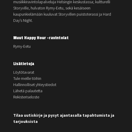
musiikkiravintolapalveluja Helsingin keskustassa; kultturelli
Storyville, hulvaton Rymy-Eetu, sekä kesäiseen
kaupunkielämään kuuluvat Storyvillen puistoterassi ja Hard
Day’s Night.
Muut Happy Hour -ravintolat
Rymy-Eetu
Lisätietoja
Löytötavarat
Tule meille töihin
Hallinnolliset yhteystiedot
Lähetä palautetta
Rekisteriseloste
Tilaa uutiskirje ja pysyt ajantasalla tapahtumista ja
tarjouksista