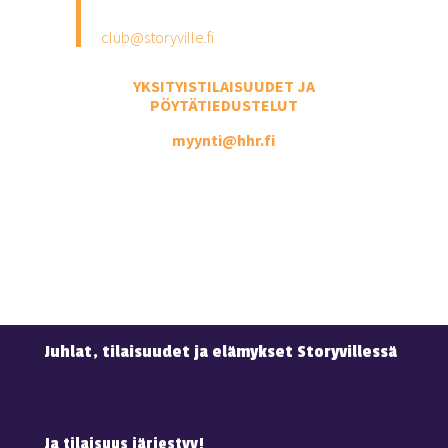
club@storyville.fi
YKSITYISTILAISUUDET JA
PÖYTÄTIEDUSTELUT
myynti@hhr.fi
(Vastaamme yleensä 24h sisällä
Juhlat, tilaisuudet ja elämykset Storyvillessä
Ja tilaisuus järjestyy!