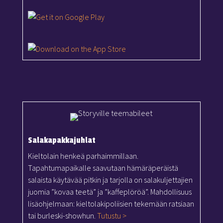
Salakapakkajuhlat
Kieltolain henkeä parhaimmillaan.
Tapahtumapaikalle saavutaan hämäräperäistä
salaista käytävää pitkin ja tarjolla on salakuljettajien
juomia ”kovaa teetä” ja ”kaffeplöröä”. Mahdollisuus
lisäohjelmaan: kieltolakipoliisien tekemään ratsiaan
tai burleski-showhun.
Tutustu >