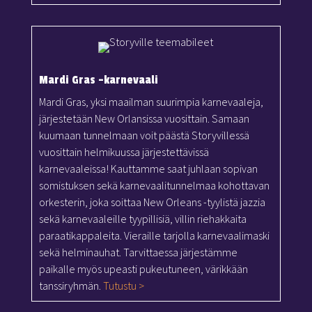
Mardi Gras -karnevaali
Mardi Gras, yksi maailman suurimpia karnevaaleja,
järjestetään New Orlansissa vuosittain. Samaan
kuumaan tunnelmaan voit päästä Storyvillessä
vuosittain helmikuussa järjestettävissä
karnevaaleissa! Kauttamme saat juhlaan sopivan
somistuksen sekä karnevaalitunnelmaa kohottavan
orkesterin, joka soittaa New Orleans -tyylistä jazzia
sekä karnevaaleille tyypillisiä, villin riehakkaita
paraatikappaleita. Vieraille tarjolla karnevaalimaski
sekä helminauhat. Tarvittaessa järjestämme
paikalle myös upeasti pukeutuneen, värikkään
tanssiryhmän.
Tutustu >