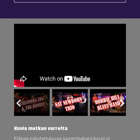
Kuvia matkan varrelta
Klikkaa esikatselukuvaa suurentaaksesi kuvan ja