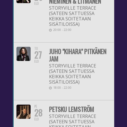
NIEMINEN & LITMANEN
ELO
STORYVILLE TERRACE
(SATEEN SATTUESSA
KEIKKA SOITETAAN
SISÄTILOISSA)
20:00 - 22:00
TO
JUHO "KIHARA" PITKÄNEN
27
JAM
ELO
STORYVILLE TERRACE
(SATEEN SATTUESSA
KEIKKA SOITETAAN
SISÄTILOISSA)
18:00 - 22:00
PE
PETSKU LEMSTRÖM
28
STORYVILLE TERRACE
ELO
(SATEEN SATTUESSA