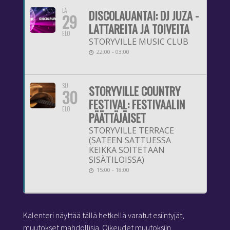
LA
DISCOLAUANTAI: DJ JUZA -
29
LATTAREITA JA TOIVEITA
ELO
STORYVILLE MUSIC CLUB
22:00 - 03:00
SU
STORYVILLE COUNTRY
30
FESTIVAL: FESTIVAALIN
ELO
PÄÄTTÄJÄISET
STORYVILLE TERRACE
(SATEEN SATTUESSA
KEIKKA SOITETAAN
SISÄTILOISSA)
15:00 - 18:00
Kalenteri näyttää tällä hetkellä varatut esiintyjät,
muutokset mahdollisia. Oikeudet muutoksiin