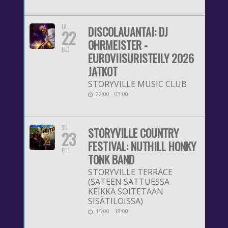
LA
DISCOLAUANTAI: DJ
22
OHRMEISTER -
ELO
EUROVIISURISTEILY 2026
JATKOT
STORYVILLE MUSIC CLUB
22:00 - 03:00
SU
STORYVILLE COUNTRY
23
FESTIVAL: NUTHILL HONKY
ELO
TONK BAND
STORYVILLE TERRACE
(SATEEN SATTUESSA
KEIKKA SOITETAAN
SISÄTILOISSA)
15:00 - 18:00