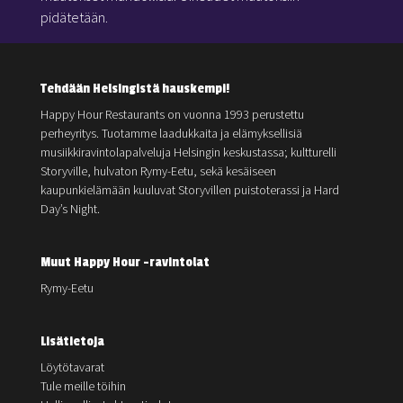
pidätetään.
Tehdään Helsingistä hauskempi!
Happy Hour Restaurants on vuonna 1993 perustettu
perheyritys. Tuotamme laadukkaita ja elämyksellisiä
musiikkiravintolapalveluja Helsingin keskustassa; kultturelli
Storyville, hulvaton Rymy-Eetu, sekä kesäiseen
kaupunkielämään kuuluvat Storyvillen puistoterassi ja Hard
Day’s Night.
Muut Happy Hour -ravintolat
Rymy-Eetu
Lisätietoja
Löytötavarat
Tule meille töihin