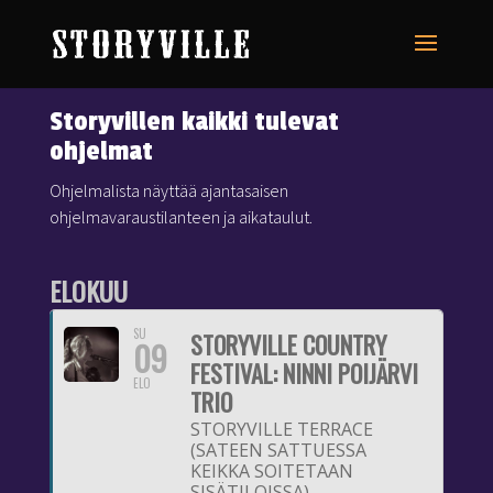
Storyvillen kaikki tulevat
ohjelmat
Ohjelmalista näyttää ajantasaisen
ohjelmavaraustilanteen ja aikataulut.
ELOKUU
SU
STORYVILLE COUNTRY
09
FESTIVAL: NINNI POIJÄRVI
ELO
TRIO
STORYVILLE TERRACE
(SATEEN SATTUESSA
KEIKKA SOITETAAN
SISÄTILOISSA)