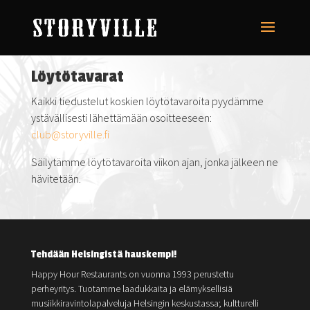
Löytötavarat
Kaikki tiedustelut koskien löytötavaroita pyydämme
ystävällisesti lähettämään osoitteeseen:
club@storyville.fi
Säilytämme löytötavaroita viikon ajan, jonka jälkeen ne
hävitetään.
Tehdään Helsingistä hauskempi!
Happy Hour Restaurants on vuonna 1993 perustettu
perheyritys. Tuotamme laadukkaita ja elämyksellisiä
musiikkiravintolapalveluja Helsingin keskustassa; kultturelli