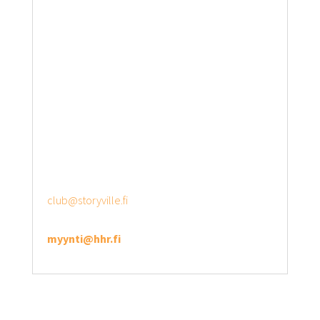
STREET BAR
FRIDAYS 17.00 – 02.00
SATURDAYS 17.00 – 02.00
MUSIC CLUB
Closed in August.
GARDEN GRILL
(4.6 – 31.8)
TUE – SAT 17.00 – 22.00
SUN 14.00 – 18.00
CONTACT US
MUSEOKATU 8, HELSINKI
+358 50 363 2664 (opening hours)
club@storyville.fi
SALES SERVICE
myynti@hhr.fi
(We usually respond within 24 hours)
Book a table