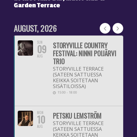
Garden Terrace
AUGUST, 2026
SUN
STORYVILLE COUNTRY
09
FESTIVAL: NINNI POIJÄRVI
AUG
TRIO
STORYVILLE TERRACE
(SATEEN SATTUESSA
KEIKKA SOITETAAN
SISÄTILOISSA)
15:00 - 18:00
MON
PETSKU LEMSTRÖM
10
STORYVILLE TERRACE
AUG
(SATEEN SATTUESSA
KEIKKA SOITETAAN