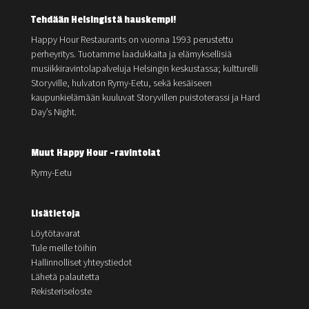
Tehdään Helsingistä hauskempi!
Happy Hour Restaurants on vuonna 1993 perustettu
perheyritys. Tuotamme laadukkaita ja elämyksellisiä
musiikkiravintolapalveluja Helsingin keskustassa; kultturelli
Storyville, hulvaton Rymy-Eetu, sekä kesäiseen
kaupunkielämään kuuluvat Storyvillen puistoterassi ja Hard
Day’s Night.
Muut Happy Hour -ravintolat
Rymy-Eetu
Lisätietoja
Löytötavarat
Tule meille töihin
Hallinnolliset yhteystiedot
Lähetä palautetta
Rekisteriseloste