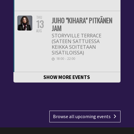
THU
JUHO "KIHARA" PITKÄNEN
13
JAM
AUG
STORYVILLE TERRACE
(SATEEN SATTUESSA
KEIKKA SOITETAAN
SISÄTILOISSA)
18:00 - 22:00
SHOW MORE EVENTS
Browse all upcoming events