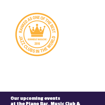
Our upcoming events
at the Piano Bar, Music Club &