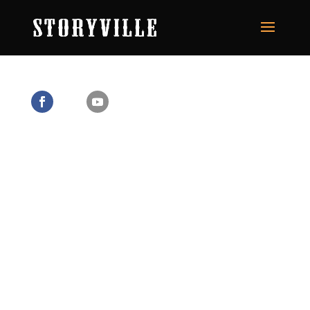
Live Music & Happy People, Swing
In!
The legendary Storyville Happy Jazz Club offers it’s
customers a music-experience and a comfortable
international atmosphere in the heart of Helsinki. We
offer live music to our guests nearly everyday which
includes both finnish and foreign bands. On our stages
you can listen to classic jazz, cool blues, rooty country
and hot salsa or anything in between. Since 1993 when