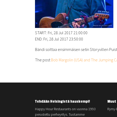
START: Fri, 28 Jul 2017 21:00:00
END: Fri, 28 Jul 2017 23:50:00
Bändi soittaa ensimmäisen setin Storyvillen Puisto
The post
Bob Margolin (USA) and The Jumping Ca
Tehdään Helsingistä hauskempi!
Muut 
Happy Hour Restaurants on vuonna 1993
Rymy-
perustettu perheyritys. Tuotamme