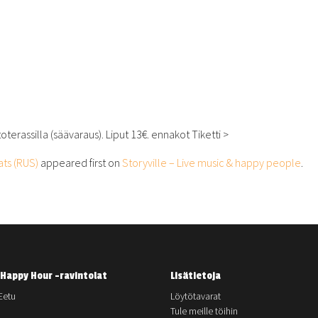
terassilla (säävaraus). Liput 13€. ennakot Tiketti >
ts (RUS)
appeared first on
Storyville – Live music & happy people
.
Happy Hour -ravintolat
Lisätietoja
Eetu
Löytötavarat
Tule meille töihin