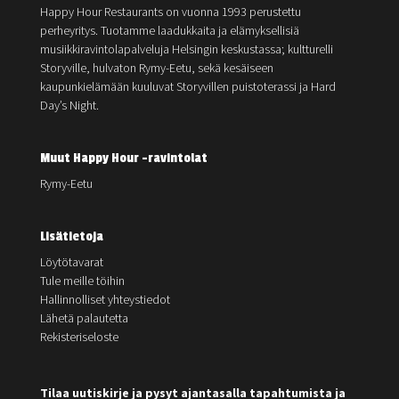
Happy Hour Restaurants on vuonna 1993 perustettu
perheyritys. Tuotamme laadukkaita ja elämyksellisiä
musiikkiravintolapalveluja Helsingin keskustassa; kultturelli
Storyville, hulvaton Rymy-Eetu, sekä kesäiseen
kaupunkielämään kuuluvat Storyvillen puistoterassi ja Hard
Day’s Night.
Muut Happy Hour -ravintolat
Rymy-Eetu
Lisätietoja
Löytötavarat
Tule meille töihin
Hallinnolliset yhteystiedot
Lähetä palautetta
Rekisteriseloste
Tilaa uutiskirje ja pysyt ajantasalla tapahtumista ja