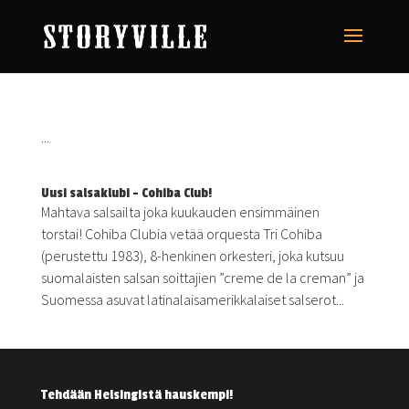
...
Uusi salsaklubi – Cohiba Club!
Mahtava salsailta joka kuukauden ensimmäinen
torstai! Cohiba Clubia vetää orquesta Tri Cohiba
(perustettu 1983), 8-henkinen orkesteri, joka kutsuu
suomalaisten salsan soittajien ”creme de la creman” ja
Suomessa asuvat latinalaisamerikkalaiset salserot...
Tehdään Helsingistä hauskempi!