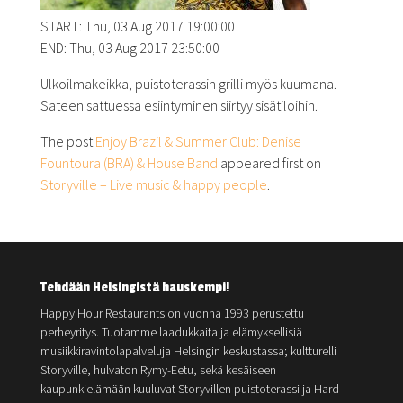
START: Thu, 03 Aug 2017 19:00:00
END: Thu, 03 Aug 2017 23:50:00
Ulkoilmakeikka, puistoterassin grilli myös kuumana.
Sateen sattuessa esiintyminen siirtyy sisätiloihin.
The post
Enjoy Brazil & Summer Club: Denise
Fountoura (BRA) & House Band
appeared first on
Storyville – Live music & happy people
.
Tehdään Helsingistä hauskempi!
Happy Hour Restaurants on vuonna 1993 perustettu
perheyritys. Tuotamme laadukkaita ja elämyksellisiä
musiikkiravintolapalveluja Helsingin keskustassa; kultturelli
Storyville, hulvaton Rymy-Eetu, sekä kesäiseen
kaupunkielämään kuuluvat Storyvillen puistoterassi ja Hard