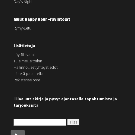
Day’s Night.
Muut Happy Hour -ravintolat
Rymy-Eetu
Lisätietoja
Löytötavarat
Tule meille töihin
Hallinnolliset yhteystiedot
Lähetä palautetta
Rekisteriseloste
Tilaa uutiskirje ja pysyt ajantasalla tapahtumista ja
tarjouksista