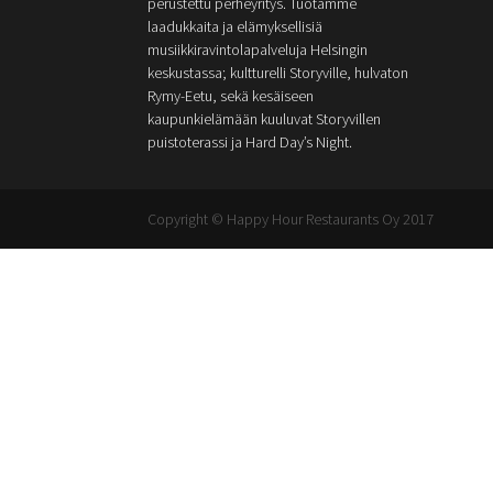
perustettu perheyritys. Tuotamme
laadukkaita ja elämyksellisiä
musiikkiravintolapalveluja Helsingin
keskustassa; kultturelli Storyville, hulvaton
Rymy-Eetu, sekä kesäiseen
kaupunkielämään kuuluvat Storyvillen
puistoterassi ja Hard Day’s Night.
Copyright © Happy Hour Restaurants Oy 2017