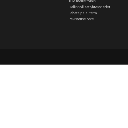
Tule meille töihin
Hallinnolliset yhteystiedot
Lähetä palautetta
Rekisteriseloste