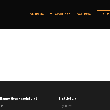
OHJELMA
TILAISUUDET
GALLERIA
LIPUT
Happy Hour -ravintolat
Lisätietoja
Eetu
Löytötavarat