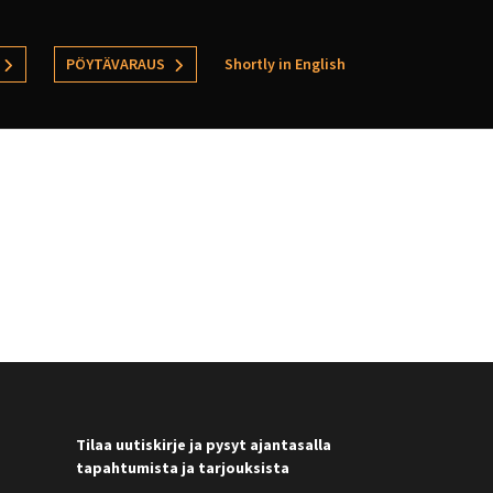
PÖYTÄVARAUS
Shortly in English
Tilaa uutiskirje ja pysyt ajantasalla
tapahtumista ja tarjouksista