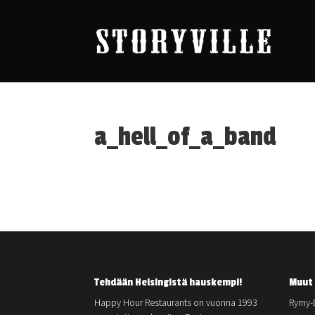
a_hell_of_a_band
Tehdään Helsingistä hauskempi!
Muut 
Happy Hour Restaurants on vuonna 1993
Rymy-