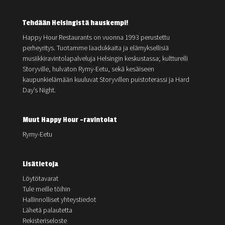
Tehdään Helsingistä hauskempi!
Happy Hour Restaurants on vuonna 1993 perustettu
perheyritys. Tuotamme laadukkaita ja elämyksellisiä
musiikkiravintolapalveluja Helsingin keskustassa; kultturelli
Storyville, hulvaton Rymy-Eetu, sekä kesäiseen
kaupunkielämään kuuluvat Storyvillen puistoterassi ja Hard
Day’s Night.
Muut Happy Hour -ravintolat
Rymy-Eetu
Lisätietoja
Löytötavarat
Tule meille töihin
Hallinnolliset yhteystiedot
Lähetä palautetta
Rekisteriseloste