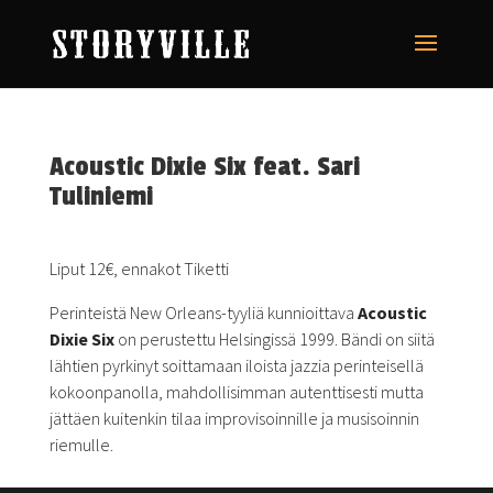
Acoustic Dixie Six feat. Sari
Tuliniemi
Liput 12€, ennakot Tiketti
Perinteistä New Orleans-tyyliä kunnioittava
Acoustic
Dixie Six
on perustettu Helsingissä 1999. Bändi on siitä
lähtien pyrkinyt soittamaan iloista jazzia perinteisellä
kokoonpanolla, mahdollisimman autenttisesti mutta
jättäen kuitenkin tilaa improvisoinnille ja musisoinnin
riemulle.