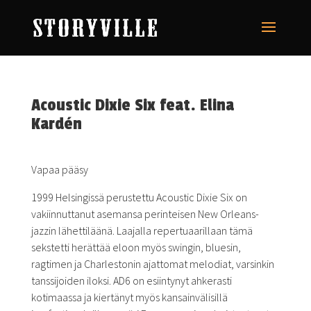
Acoustic Dixie Six feat. Elina
Kardén
Vapaa pääsy
1999 Helsingissä perustettu Acoustic Dixie Six on
vakiinnuttanut asemansa perinteisen New Orleans-
jazzin lähettiläänä. Laajalla repertuaarillaan tämä
sekstetti herättää eloon myös swingin, bluesin,
ragtimen ja Charlestonin ajattomat melodiat, varsinkin
tanssijoiden iloksi. AD6 on esiintynyt ahkerasti
kotimaassa ja kiertänyt myös kansainvälisillä