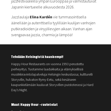
jazzfestivaaleilla ympäri Eurooppaa ja valmistautuvat
Japanin kiertueelle alkuvuodesta 2026.
Jazzlaulaja
Elina Kardén
vie tummasointisella
äänellään ja autenttisella tyylillään kuulijan vanhojen
putkiradioiden ja vinyylilevyjen aikaan. Vanhan ajan
svengaavaa jazzia, charmia ja lämpöä!
Tehdään Helsingistä hauskempi!
Happy Hour Restaurants on vuonna 1993 perustettu
perheyritys. Tuotamme laadukkaita ja elämyksellisiä
musiikkiravintolapalveluja Helsingin keskustassa; kultturelli
Storyville, hulvaton Rymy-Eetu, sekä kesäiseen
kaupunkielämään kuuluvat Storyvillen puistoterassi ja Hard
Day’s Night.
Muut Happy Hour -ravintolat