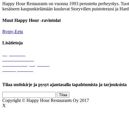
Happy Hour Restaurants on vuonna 1993 perustettu perheyritys. Tuotam
kesäiseen kaupunkielämään kuuluvat Storyvillen puistoterassi ja Hard
Muut Happy Hour -ravintolat
Rymy-Eetu
Lisätietoja
Löytötavarat
Tule meille töihin
Hallinnolliset yhteystiedot
Lähetä palautetta
Rekisteriseloste
Tilaa uutiskirje ja pysyt ajantasalla tapahtumista ja tarjouksista
Copyright © Happy Hour Restaurants Oy 2017
X