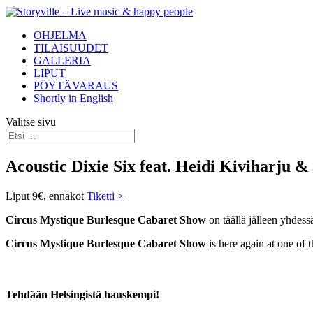
OHJELMA
TILAISUUDET
GALLERIA
LIPUT
PÖYTÄVARAUS
Shortly in English
Valitse sivu
Acoustic Dixie Six feat. Heidi Kiviharju
Liput 9€, ennakot
Tiketti >
Circus Mystique Burlesque Cabaret Show
on täällä jälleen yhdess
Circus Mystique Burlesque Cabaret Show
is here again at one of 
Tehdään Helsingistä hauskempi!