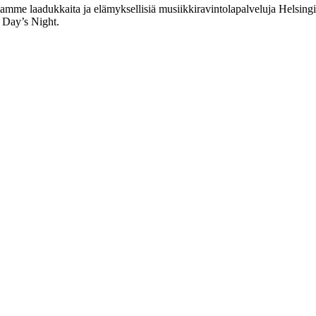
me laadukkaita ja elämyksellisiä musiikkiravintolapalveluja Helsingin
 Day’s Night.