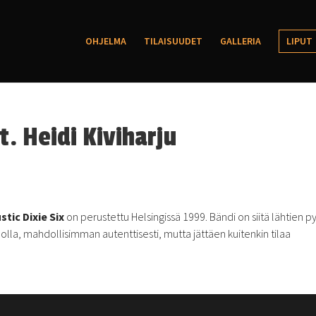
OHJELMA
TILAISUUDET
GALLERIA
LIPUT
t. Heidi Kiviharju
stic Dixie Six
on perustettu Helsingissä 1999. Bändi on siitä lähtien py
olla, mahdollisimman autenttisesti, mutta jättäen kuitenkin tilaa