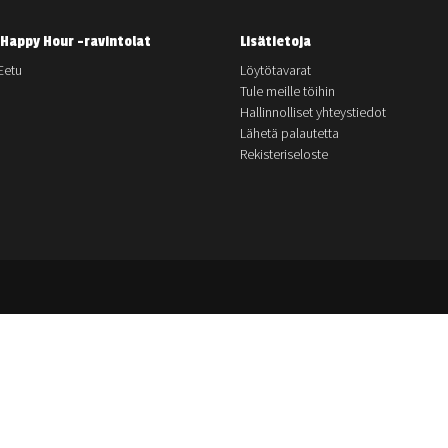
Happy Hour -ravintolat
Lisätietoja
Eetu
Löytötavarat
Tule meille töihin
Hallinnolliset yhteystiedot
Lähetä palautetta
Rekisteriseloste