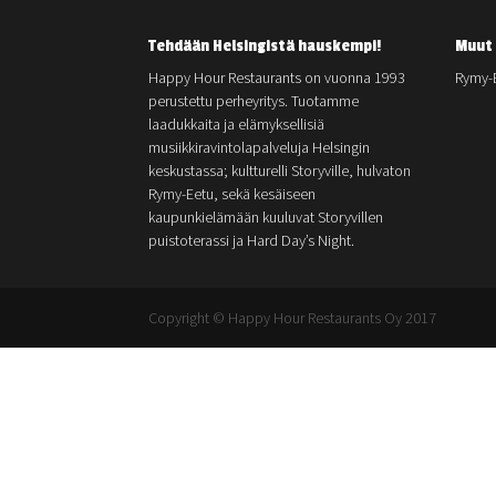
Tehdään Helsingistä hauskempi!
Muut 
Happy Hour Restaurants on vuonna 1993
Rymy-
perustettu perheyritys. Tuotamme
laadukkaita ja elämyksellisiä
musiikkiravintolapalveluja Helsingin
keskustassa; kultturelli Storyville, hulvaton
Rymy-Eetu, sekä kesäiseen
kaupunkielämään kuuluvat Storyvillen
puistoterassi ja Hard Day’s Night.
Copyright © Happy Hour Restaurants Oy 2017