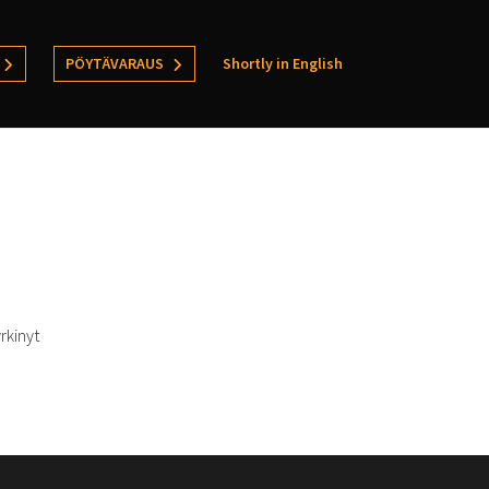
PÖYTÄVARAUS
Shortly in English
rkinyt