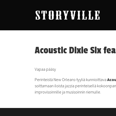
Acoustic Dixie Six fea
Vapaa pääsy
Perinteistä New Orleans-tyyliä kunnioittava
Acou
soittamaan iloista jazzia perinteisellä kokoonpan
improvisoinnille ja musisoinnin riemulle.