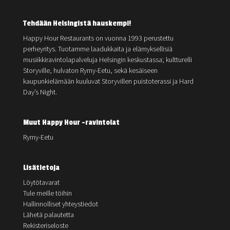
Tehdään Helsingistä hauskempi!
Happy Hour Restaurants on vuonna 1993 perustettu
perheyritys. Tuotamme laadukkaita ja elämyksellisiä
musiikkiravintolapalveluja Helsingin keskustassa; kultturelli
Storyville, hulvaton Rymy-Eetu, sekä kesäiseen
kaupunkielämään kuuluvat Storyvillen puistoterassi ja Hard
Day’s Night.
Muut Happy Hour -ravintolat
Rymy-Eetu
Lisätietoja
Löytötavarat
Tule meille töihin
Hallinnolliset yhteystiedot
Lähetä palautetta
Rekisteriseloste