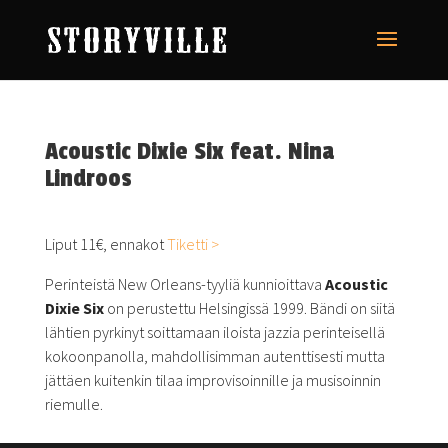
Acoustic Dixie Six feat. Nina
Lindroos
Liput 11€, ennakot
Tiketti >
Perinteistä New Orleans-tyyliä kunnioittava
Acoustic
Dixie Six
on perustettu Helsingissä 1999. Bändi on siitä
lähtien pyrkinyt soittamaan iloista jazzia perinteisellä
kokoonpanolla, mahdollisimman autenttisesti mutta
jättäen kuitenkin tilaa improvisoinnille ja musisoinnin
riemulle.