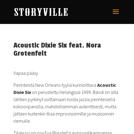
Acoustic Dixie Six feat. Nora
Grotenfelt
Vapaa pääsy
Perinteistä New Orleans-tyyliä kunnioittava
Acoustic
Dixie Six
on perustettu Helsingissä 1999. Bändi on siitä
lähtien pyrkinyt soittamaan iloista jazzia perinteisellä
kokoonpanolla, mahdollisimman autenttisesti, mutta
jättäen kuitenkin tilaa improvisoinnille ja musisoinnin
riemulle.
Tilaisuus on osa Eva Biaudet’n eurovaalikampanjaa.