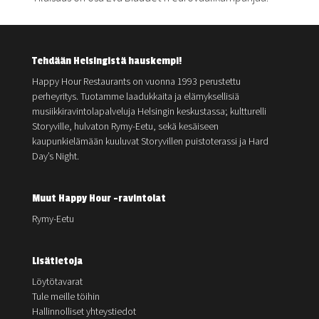
Tehdään Helsingistä hauskempi!
Happy Hour Restaurants on vuonna 1993 perustettu
perheyritys. Tuotamme laadukkaita ja elämyksellisiä
musiikkiravintolapalveluja Helsingin keskustassa; kultturelli
Storyville, hulvaton Rymy-Eetu, sekä kesäiseen
kaupunkielämään kuuluvat Storyvillen puistoterassi ja Hard
Day’s Night.
Muut Happy Hour -ravintolat
Rymy-Eetu
Lisätietoja
Löytötavarat
Tule meille töihin
Hallinnolliset yhteystiedot