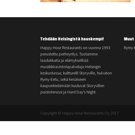
Tehdään Helsingistä hauskempi!
Muut 
Happy Hour Restaurants on vuonna 1993
Rymy-
perustettu perheyritys. Tuotamme
laadukkaita ja elämyksellisiä
musiikkiravintolapalveluja Helsingin
keskustassa; kultturelli Storyville, hulvaton
Rymy-Eetu, sekä kesäiseen
kaupunkielämään kuuluvat Storyvillen
puistoterassi ja Hard Day’s Night.
Copyright © Happy Hour Restaurants Oy 2017