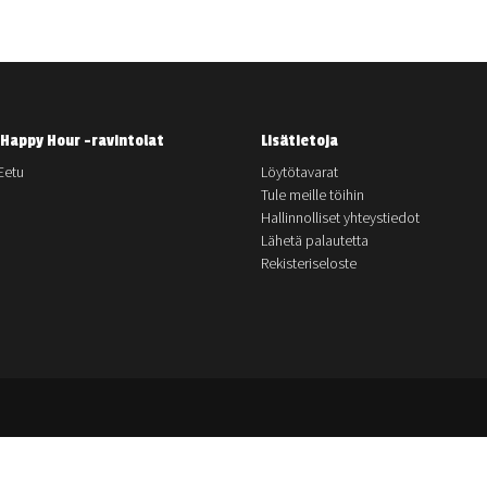
Happy Hour -ravintolat
Lisätietoja
Eetu
Löytötavarat
Tule meille töihin
Hallinnolliset yhteystiedot
Lähetä palautetta
Rekisteriseloste