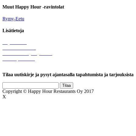
Muut Happy Hour -ravintolat
Rymy-Eetu
Lisätietoja
Löytötavarat
Tule meille töihin
Hallinnolliset yhteystiedot
Lähetä palautetta
Rekisteriseloste
Tilaa uutiskirje ja pysyt ajantasalla tapahtumista ja tarjouksista
Copyright © Happy Hour Restaurants Oy 2017
X