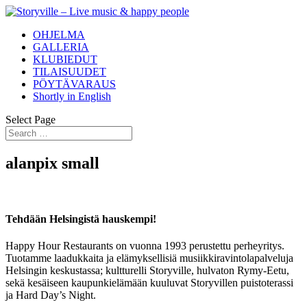
OHJELMA
GALLERIA
KLUBIEDUT
TILAISUUDET
PÖYTÄVARAUS
Shortly in English
Select Page
alanpix small
Tehdään Helsingistä hauskempi!
Happy Hour Restaurants on vuonna 1993 perustettu perheyritys.
Tuotamme laadukkaita ja elämyksellisiä musiikkiravintolapalveluja
Helsingin keskustassa; kultturelli Storyville, hulvaton Rymy-Eetu,
sekä kesäiseen kaupunkielämään kuuluvat Storyvillen puistoterassi
ja Hard Day’s Night.