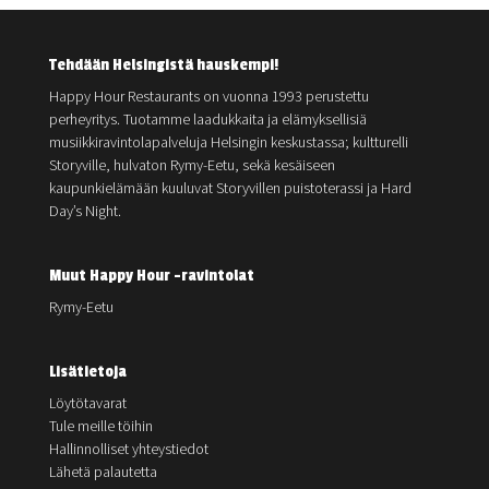
Tehdään Helsingistä hauskempi!
Happy Hour Restaurants on vuonna 1993 perustettu
perheyritys. Tuotamme laadukkaita ja elämyksellisiä
musiikkiravintolapalveluja Helsingin keskustassa; kultturelli
Storyville, hulvaton Rymy-Eetu, sekä kesäiseen
kaupunkielämään kuuluvat Storyvillen puistoterassi ja Hard
Day’s Night.
Muut Happy Hour -ravintolat
Rymy-Eetu
Lisätietoja
Löytötavarat
Tule meille töihin
Hallinnolliset yhteystiedot
Lähetä palautetta