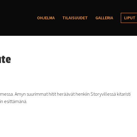
OHJELMA
TILAISUUDET
GALLERIA
LIPUT
ute
messa. Amyn suurimmat hitit heräävät henkiin Storyvillessä kitaristi
in esittämänä.