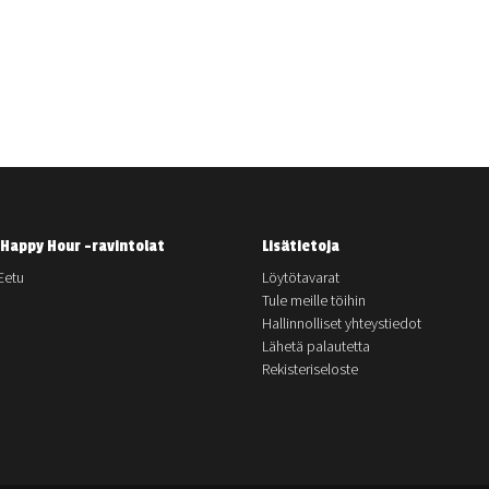
Happy Hour -ravintolat
Lisätietoja
Eetu
Löytötavarat
Tule meille töihin
Hallinnolliset yhteystiedot
Lähetä palautetta
Rekisteriseloste