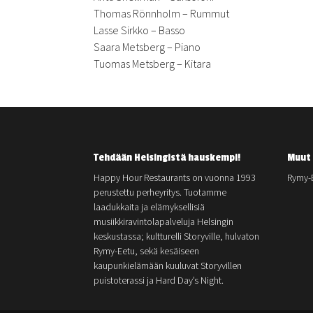
Thomas Rönnholm – Rummut
Lasse Sirkko – Basso
Saara Metsberg – Piano
Tuomas Metsberg – Kitara
Tehdään Helsingistä hauskempi!
Muut 
Happy Hour Restaurants on vuonna 1993
Rymy-
perustettu perheyritys. Tuotamme
laadukkaita ja elämyksellisiä
musiikkiravintolapalveluja Helsingin
keskustassa; kultturelli Storyville, hulvaton
Rymy-Eetu, sekä kesäiseen
kaupunkielämään kuuluvat Storyvillen
puistoterassi ja Hard Day’s Night.