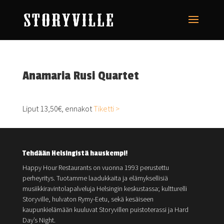
Anamaria Rusi Quartet
Liput 13,50€, ennakot
Tiketti >
Tehdään Helsingistä hauskempi!
Happy Hour Restaurants on vuonna 1993 perustettu
perheyritys. Tuotamme laadukkaita ja elämyksellisiä
musiikkiravintolapalveluja Helsingin keskustassa; kultturelli
Storyville, hulvaton Rymy-Eetu, sekä kesäiseen
kaupunkielämään kuuluvat Storyvillen puistoterassi ja Hard
Day’s Night.