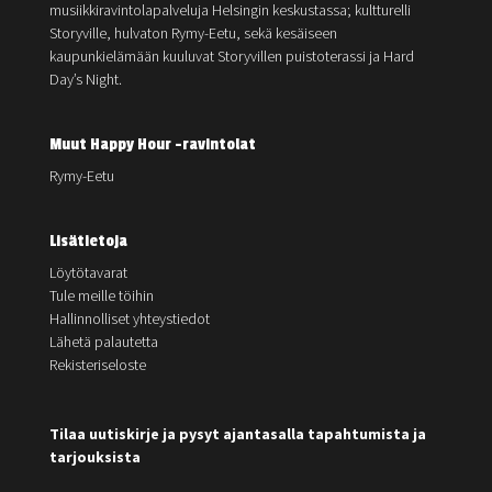
musiikkiravintolapalveluja Helsingin keskustassa; kultturelli
Storyville, hulvaton Rymy-Eetu, sekä kesäiseen
kaupunkielämään kuuluvat Storyvillen puistoterassi ja Hard
Day’s Night.
Muut Happy Hour -ravintolat
Rymy-Eetu
Lisätietoja
Löytötavarat
Tule meille töihin
Hallinnolliset yhteystiedot
Lähetä palautetta
Rekisteriseloste
Tilaa uutiskirje ja pysyt ajantasalla tapahtumista ja
tarjouksista