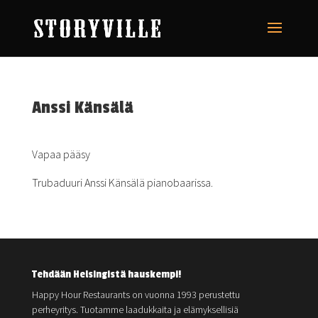
Anssi Känsälä
Vapaa pääsy
Trubaduuri Anssi Känsälä pianobaarissa.
Tehdään Helsingistä hauskempi!
Happy Hour Restaurants on vuonna 1993 perustettu
perheyritys. Tuotamme laadukkaita ja elämyksellisiä