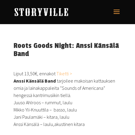
Roots Goods Night: Anssi Känsälä
Band
Liput 13,50€, ennakot
Tiketti >
Anssi
Känsälä
Band
tarjoilee makoisan kattauksen
omia ja lainakappaleita ”Sounds of Americana”
hengessä kantrimusiikin tiellä.
Juuso Ahlroos – rummut, laulu
Mikko Yli-Knuuttila – basso, laulu
Jani Paulamäki – kitara, laulu
Anssi
Känsälä –
laulu,akustinen kitara