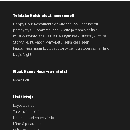
Tehdään Helsingistä hauskempi!
Happy Hour Restaurants on vuonna 1993 perustettu
perheyritys. Tuotamme laadukkaita ja elämyksellisiä
musiikkiravintolapalveluja Helsingin keskustassa; kultturelli
Storyville, hulvaton Rymy-Eetu, sekä kesäiseen
kaupunkielämään kuuluvat Storyvillen puistoterassi ja Hard
Day’s Night.
Muut Happy Hour -ravintolat
Rymy-Eetu
Lisätietoja
Löytötavarat
Tule meille töihin
Hallinnolliset yhteystiedot
Lähetä palautetta
Rekisteriseloste