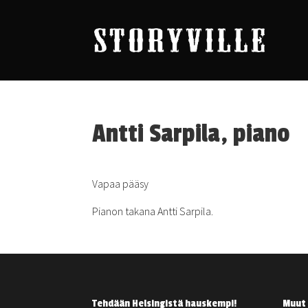
Antti Sarpila, piano
Vapaa pääsy
Pianon takana Antti Sarpila.
Tehdään Helsingistä hauskempi!
Muut 