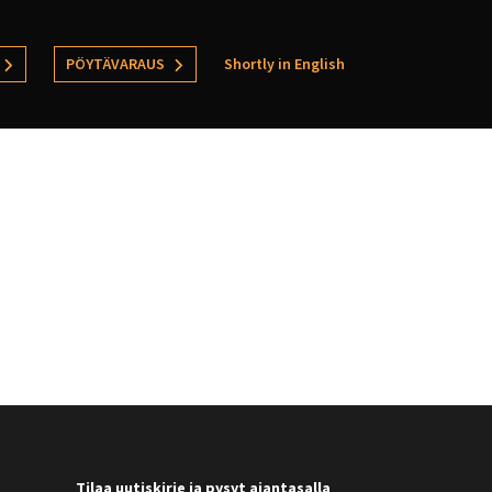
PÖYTÄVARAUS
Shortly in English
Tilaa uutiskirje ja pysyt ajantasalla