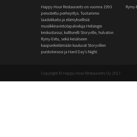
Happy Hour Restaurants on vuonna 1993
Rymy-
perustettu perheyritys. Tuotamme
laadukkaita ja elämyksellisiä
musiikkiravintolapalveluja Helsingin
keskustassa; kultturelli Storyville, hulvaton
Rymy-Eetu, sekä kesäiseen
kaupunkielämään kuuluvat Storyvillen
puistoterassi ja Hard Day’s Night.
Copyright © Happy Hour Restaurants Oy 2017