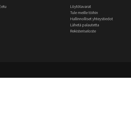
Eetu
Löytötavarat
Tule meille töihin
Hallinnolliset yhteystiedot
Lähetä palautetta
Rekisteriseloste