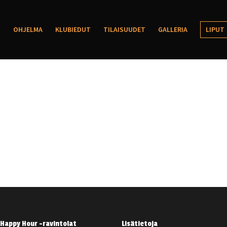
OHJELMA
KLUBIEDUT
TILAISUUDET
GALLERIA
LIPUT
Happy Hour -ravintolat
Lisätietoja