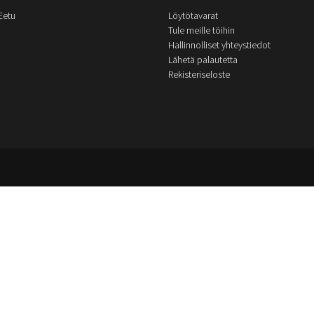
Eetu
Löytötavarat
Tule meille töihin
Hallinnolliset yhteystiedot
Lähetä palautetta
Rekisteriseloste