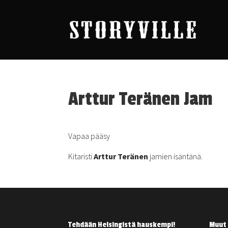
Arttur Teränen Jam
Vapaa pääsy
Kitaristi
Arttur Teränen
jamien isäntänä.
Tehdään Helsingistä hauskempi!
Muut 