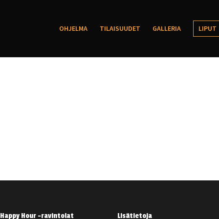
OHJELMA
TILAISUUDET
GALLERIA
LIPUT
Happy Hour -ravintolat
Lisätietoja