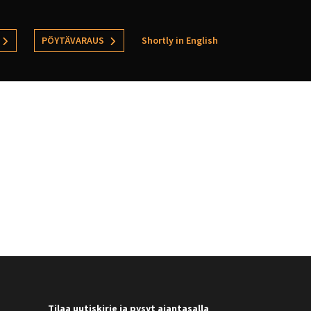
PÖYTÄVARAUS
Shortly in English
Tilaa uutiskirje ja pysyt ajantasalla