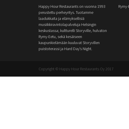
Happy Hour Restaurants on vuonna 1993
Rymy-
perustettu perheyritys. Tuotamme
laadukkaita ja elämyksellisiä
musiikkiravintolapalveluja Helsingin
keskustassa; kultturelli Storyville, hulvaton
Rymy-Eetu, sekä kesäiseen
kaupunkielämään kuuluvat Storyvillen
puistoterassi ja Hard Day’s Night.
Copyright © Happy Hour Restaurants Oy 2017