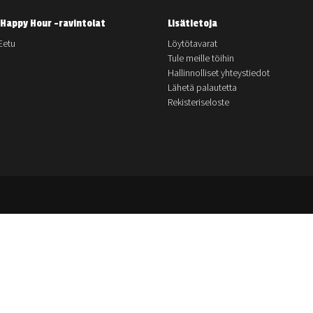
Happy Hour -ravintolat
Lisätietoja
Eetu
Löytötavarat
Tule meille töihin
Hallinnolliset yhteystiedot
Lähetä palautetta
Rekisteriseloste