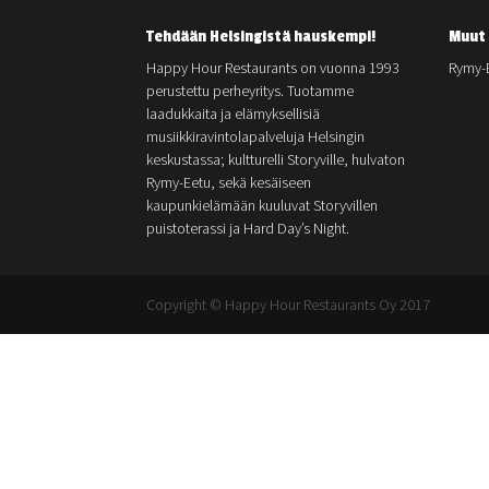
Tehdään Helsingistä hauskempi!
Muut 
Happy Hour Restaurants on vuonna 1993
Rymy-
perustettu perheyritys. Tuotamme
laadukkaita ja elämyksellisiä
musiikkiravintolapalveluja Helsingin
keskustassa; kultturelli Storyville, hulvaton
Rymy-Eetu, sekä kesäiseen
kaupunkielämään kuuluvat Storyvillen
puistoterassi ja Hard Day’s Night.
Copyright © Happy Hour Restaurants Oy 2017